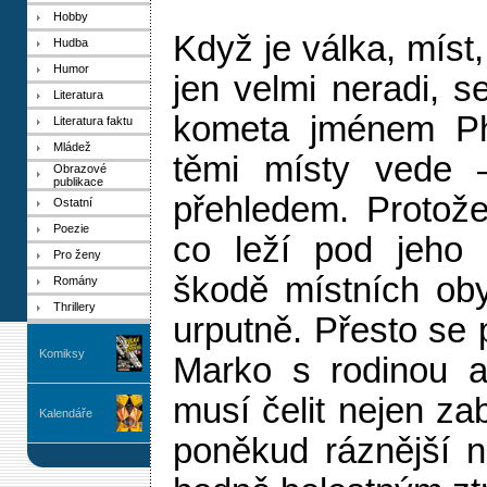
Hobby
Když je válka, míst,
Hudba
Humor
jen velmi neradi, s
Literatura
kometa jménem Ph
Literatura faktu
Mládež
těmi místy vede 
Obrazové
publikace
přehledem. Protož
Ostatní
Poezie
co leží pod jeho
Pro ženy
škodě místních oby
Romány
Thrillery
urputně. Přesto se 
Komiksy
Marko s rodinou a 
musí čelit nejen zab
Kalendáře
poněkud ráznější n