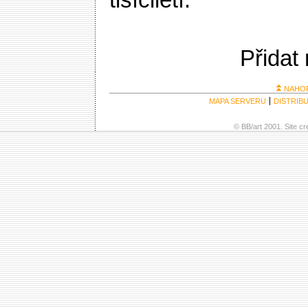
tisíciletí.
Přidat
NAHO
MAPA SERVERU
DISTRIB
© BB/art 2001. Site c