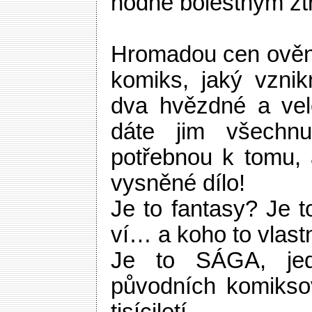
hodně bolestným zt
Hromadou cen ověn
komiks, jaký vzni
dva hvězdné a vel
dáte jim všechnu
potřebnou k tomu, a
vysněné dílo!
Je to fantasy? Je 
ví… a koho to vlast
Je to SÁGA, jed
původních komikso