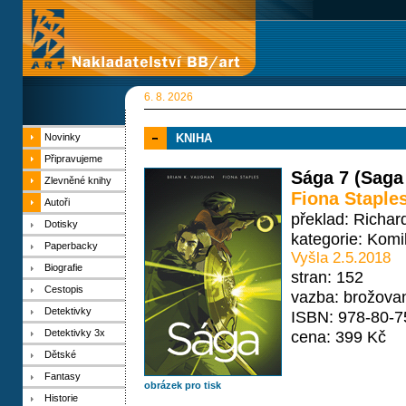
6. 8. 2026
Novinky
KNIHA
Připravujeme
Sága 7 (Saga
Zlevněné knihy
Fiona Staple
Autoři
překlad: Richa
Dotisky
kategorie:
Komi
Paperbacky
Vyšla 2.5.2018
Biografie
stran: 152
Cestopis
vazba: brožova
Detektivky
ISBN: 978-80-7
Detektivky 3x
cena: 399 Kč
Dětské
Fantasy
obrázek pro tisk
Historie