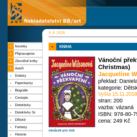
9. 8. 2026
Novinky
KNIHA
Připravujeme
Vánoční přek
Zlevněné knihy
Christmas)
Autoři
Jacqueline W
Dotisky
překlad: Daniel
Paperbacky
kategorie:
Děts
Biografie
Vyšla 15.11.2018
Cestopis
stran: 200
Detektivky
vazba: vázaná
Detektivky 3x
ISBN: 978-80-7
cena: 249 Kč
Dětské
Fantasy
obrázek pro tisk
Historie