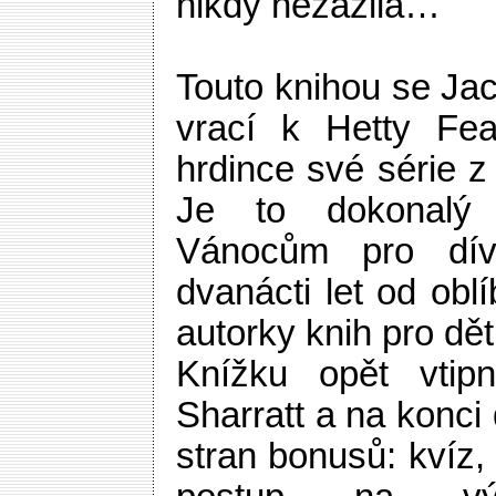
nikdy nezažila…
Touto knihou se Ja
vrací k Hetty Fea
hrdince své série z
Je to dokonalý
Vánocům pro dí
dvanácti let od ob
autorky knih pro dět
Knížku opět vtipn
Sharratt a na konci 
stran bonusů: kvíz, 