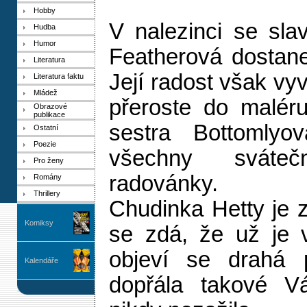
Hobby
V nalezinci se sla
Hudba
Humor
Featherová dostan
Literatura
Její radost však vyv
Literatura faktu
Mládež
přeroste do maléru
Obrazové
publikace
sestra Bottomlyo
Ostatní
Poezie
všechny sváte
Pro ženy
radovánky.
Romány
Thrillery
Chudinka Hetty je 
Komiksy
se zdá, že už je 
objeví se drahá p
Kalendáře
dopřála takové Vá