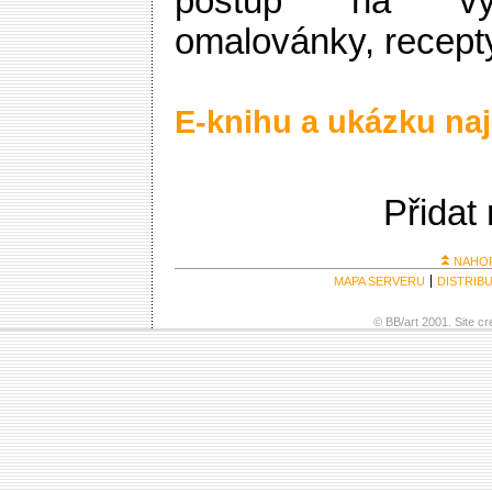
postup na výr
omalovánky, recepty
E-knihu a ukázku naj
Přidat
NAHO
MAPA SERVERU
DISTRIB
© BB/art 2001. Site c