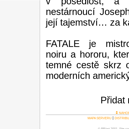
v posedlost, a 
nestárnoucí Josephi
její tajemství… za 
FATALE je mistr
noiru a hororu, kt
temné cestě skrz 
moderních americký
Přidat
NAHO
MAPA SERVERU
DISTRIB
© BB/art 2001. Site c