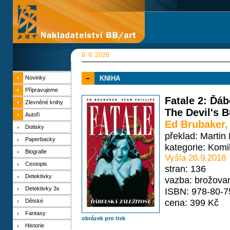
9. 8. 2026
Novinky
KNIHA
Připravujeme
Fatale 2: Ďáb
Zlevněné knihy
The Devil's 
Autoři
Ed Brubaker
Dotisky
překlad: Martin
Paperbacky
kategorie:
Komi
Biografie
Vyšla 26.9.2018
Cestopis
stran: 136
Detektivky
vazba: brožova
Detektivky 3x
ISBN: 978-80-7
cena: 399 Kč
Dětské
Fantasy
obrázek pro tisk
Historie