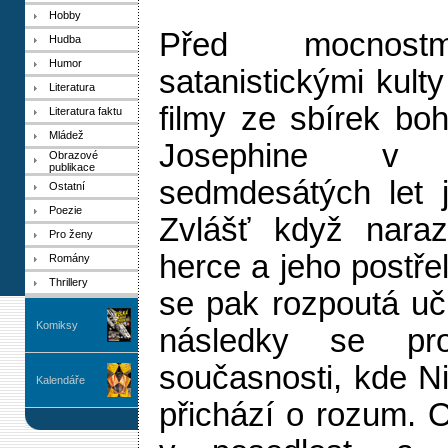
Hobby
Před mocnostm
Hudba
Humor
satanistickými kul
Literatura
filmy ze sbírek bo
Literatura faktu
Mládež
Josephine v
Obrazové
publikace
sedmdesátých let 
Ostatní
Poezie
Zvlášť když naraz
Pro ženy
herce a jeho postřel
Romány
Thrillery
se pak rozpoutá uč
Komiksy
následky se pr
současnosti, kde N
Kalendáře
přichází o rozum. O