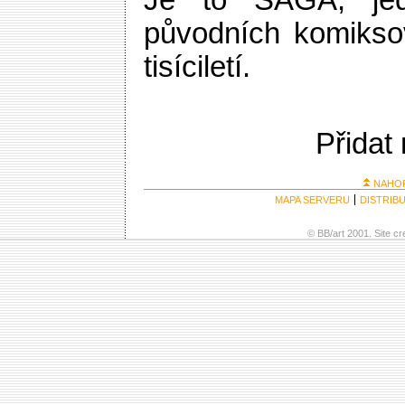
Je to SÁGA, jed
původních komikso
tisíciletí.
Přidat
NAHO
MAPA SERVERU
DISTRIB
© BB/art 2001. Site c