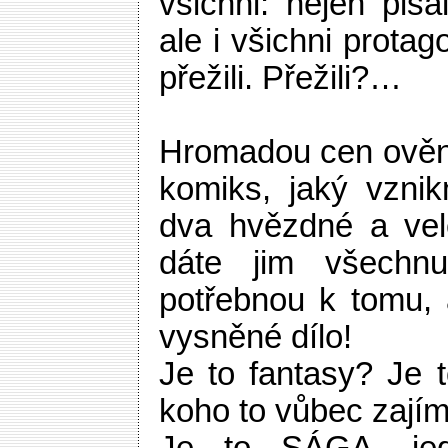
všichni: nejen pisá
ale i všichni protago
přežili. Přežili?…
Hromadou cen ověn
komiks, jaký vzni
dva hvězdné a vel
dáte jim všechnu
potřebnou k tomu, a
vysněné dílo!
Je to fantasy? Je
koho to vůbec zajím