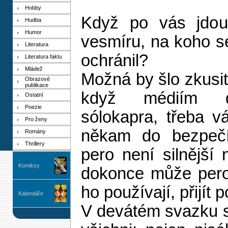
Hobby
Když po vás jdou
Hudba
Humor
vesmíru, na koho se
Literatura
ochránil?
Literatura faktu
Mládež
Možná by šlo zkusi
Obrazové
publikace
když médiím d
Ostatní
Poezie
sólokapra, třeba v
Pro ženy
někam do bezpeč
Romány
Thrillery
pero není silnější
Komiksy
dokonce může pero
ho používají, přijít 
Kalendáře
V devátém svazku s