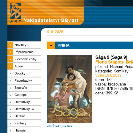
9. 8. 2026
Novinky
KNIHA
Připravujeme
Sága 9 (Saga 9)
Zlevněné knihy
Fiona Staples
,
Bri
Autoři
překlad: Richard Pod
kategorie:
Komiksy
Dotisky
Vyšla 19.6.2019
stran: 152
Paperbacky
vazba: brožovaná
Biografie
ISBN: 978-80-7595-19
cena: 399 Kč
Cestopis
Detektivky
Detektivky 3x
Dětské
Fantasy
obrázek pro tisk
Historie