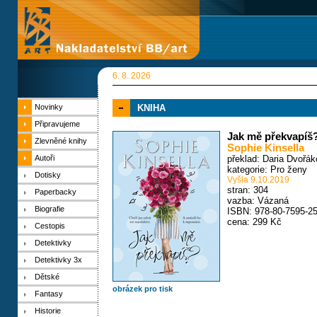
6. 8. 2026
Novinky
KNIHA
Připravujeme
Jak mě překvapíš?
Zlevněné knihy
Sophie Kinsella
Autoři
překlad: Daria Dvořá
kategorie:
Pro ženy
Dotisky
Vyšla 9.10.2019
stran: 304
Paperbacky
vazba: Vázaná
Biografie
ISBN: 978-80-7595-25
cena: 299 Kč
Cestopis
Detektivky
Detektivky 3x
Dětské
obrázek pro tisk
Fantasy
Historie