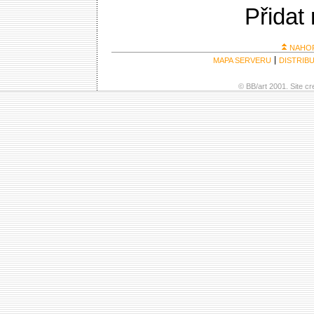
Přidat
NAHO
MAPA SERVERU
DISTRIB
© BB/art 2001. Site c