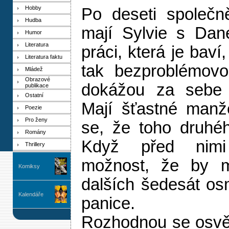
Hobby
Po deseti společně
Hudba
mají Sylvie s Dan
Humor
Literatura
práci, která je baví
Literatura faktu
tak bezproblémovo
Mládež
Obrazové
dokážou za sebe 
publikace
Ostatní
Mají šťastné manže
Poezie
Pro ženy
se, že toho druhéh
Romány
Když před nimi
Thrillery
možnost, že by mo
Komiksy
dalších šedesát osm
Kalendáře
panice.
Rozhodnou se osvěž