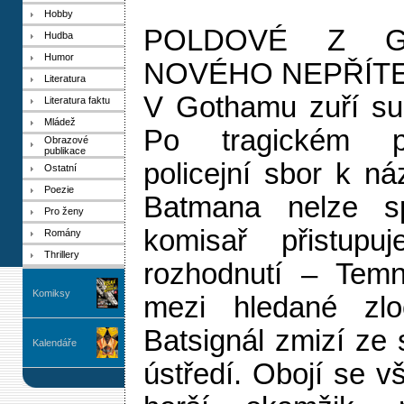
Hobby
POLDOVÉ Z G
Hudba
Humor
NOVÉHO NEPŘÍT
Literatura
V Gothamu zuří su
Literatura faktu
Mládež
Po tragickém p
Obrazové
publikace
policejní sbor k n
Ostatní
Poezie
Batmana nelze sp
Pro ženy
komisař přistup
Romány
Thrillery
rozhodnutí – Temn
Komiksy
mezi hledané zlo
Batsignál zmizí ze 
Kalendáře
ústředí. Obojí se v