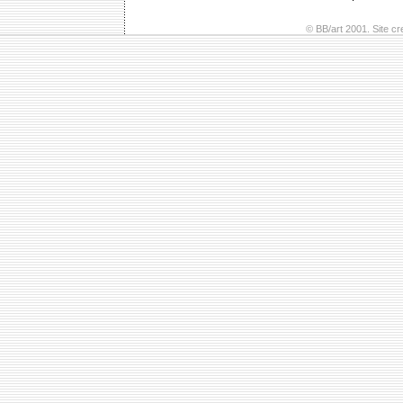
© BB/art 2001. Site c