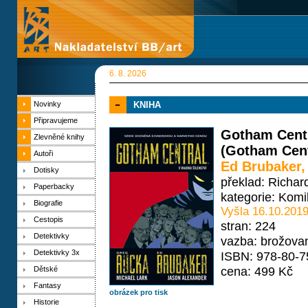
6. 8. 2026
Novinky
KNIHA
Připravujeme
Gotham Centra
Zlevněné knihy
(Gotham Cent
Autoři
Ed Brubaker
Dotisky
překlad: Richard
Paperbacky
kategorie:
Komi
Biografie
Vyšla 16.10.201
Cestopis
stran: 224
Detektivky
vazba: brožova
Detektivky 3x
ISBN: 978-80-7
cena: 499 Kč
Dětské
Fantasy
obrázek pro tisk
Historie