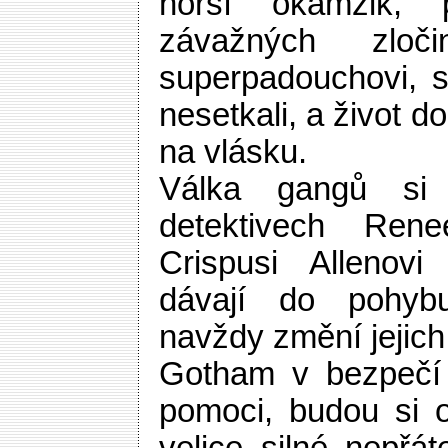
horší okamžik, p
závažných zloč
superpadouchovi, s
nesetkali, a život do
na vlásku.
Válka gangů si
detektivech Ren
Crispusi Allenov
dávají do pohybu
navždy změní jejich 
Gotham v bezpečí
pomoci, budou si o