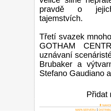
velice silné nepřát
pravdě o jejich
tajemstvích.
Třetí svazek mnoho
GOTHAM CENTRA
uznávaní scenárist
Brubaker a výtvarn
Stefano Gaudiano a
Přidat
NAHO
MAPA SERVERU
DISTRIB