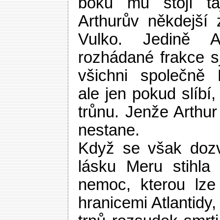
boku mu stojí ta
Arthurův někdejší z
Vulko. Jedině 
rozhádané frakce sj
všichni společně
ale jen pokud slíbí
trůnu. Jenže Arthur
nestane.
Když se však dozví
lásku Meru stihla
nemoc, kterou lze
hranicemi Atlantidy