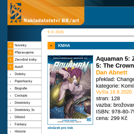
9. 8. 2026
Novinky
KNIHA
Připravujeme
Aquaman 5: 
Zlevněné knihy
5: The Crow
Autoři
Dan Abnett
Dotisky
překlad: Change
Paperbacky
kategorie:
Komi
Biografie
Vyšla 19.8.2020
Cestopis
stran: 128
Detektivky
vazba: brožova
Detektivky 3x
ISBN: 978-80-7
cena: 299 Kč
Dětské
Fantasy
obrázek pro tisk
Historie