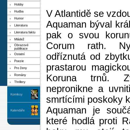
Hobby
V Atlantidě se vzdo
Hudba
Humor
Aquaman býval král
Literatura
pak o svou korunu 
Literatura faktu
Mládež
Corum rath. Nyn
Obrazové
publikace
odříznutá od zbyt
Ostatní
Poezie
prastarou magicko
Pro ženy
Koruna trnů. Z
Romány
Thrillery
nepronikne a uvnit
Komiksy
smrtícími poskoky k
Aquaman je součás
Kalendáře
které hodlá proti R