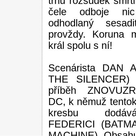
trnů rozsudek smrti
čele odboje nic
odhodlaný sesad
provždy. Koruna 
král spolu s ní!
Scenárista DAN 
THE SILENCER) p
příběh ZNOVUZ
DC, k němuž tentokr
kresbu dodá
FEDERICI (BATM
MACHINE). Obsahuj