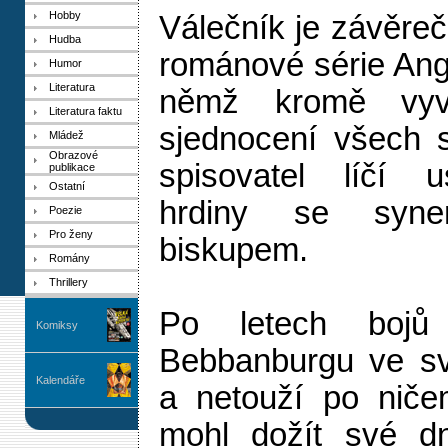
Hobby
Válečník je závěreč
Hudba
románové série Ang
Humor
Literatura
němž kromě vyvr
Literatura faktu
sjednocení všech s
Mládež
Obrazové
spisovatel líčí u
publikace
Ostatní
hrdiny se syne
Poezie
Pro ženy
biskupem.
Romány
Thrillery
Po letech bojů
Komiksy
Bebbanburgu ve sv
Kalendáře
a netouží po niče
mohl dožít své d