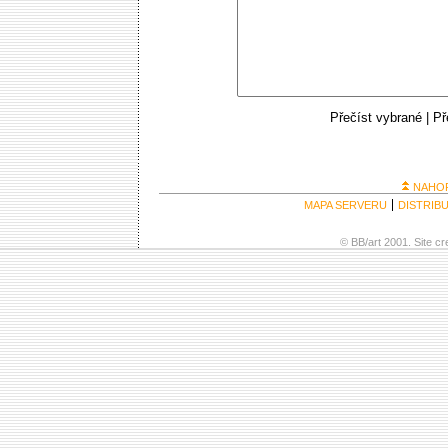
Přečíst vybrané
|
Př
NAHO
MAPA SERVERU
DISTRIB
© BB/art 2001. Site c