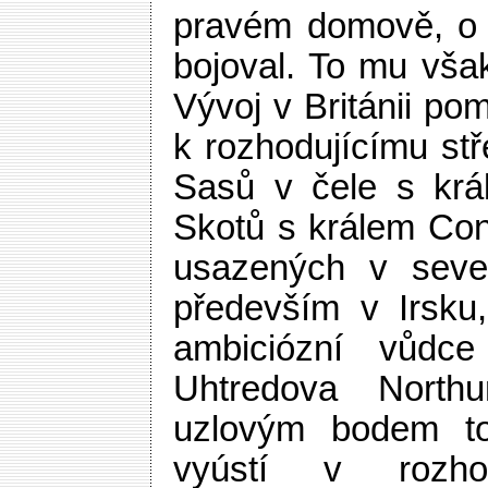
pravém domově, o n
bojoval. To mu vša
Vývoj v Británii pom
k rozhodujícímu stře
Sasů v čele s krá
Skotů s králem Con
usazených v sever
především v Irsku,
ambiciózní vůdce
Uhtredova North
uzlovým bodem toh
vyústí v rozho