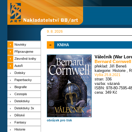
9. 8. 2026
Novinky
KNIHA
Připravujeme
Válečník (War Lor
Zlevněné knihy
Bernard Cornwell
Autoři
překlad: Jiří Beneš
kategorie:
Historie
,
R
Dotisky
Vyšla 25.8.2021
stran: 336
Paperbacky
vazba: vázaná
Biografie
ISBN: 978-80-7595-48
cena: 349 Kč
Cestopis
Detektivky
Detektivky 3x
Dětské
obrázek pro tisk
Fantasy
Historie