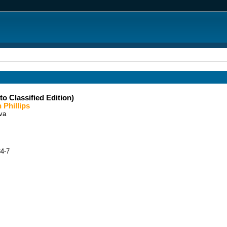
to Classified Edition)
 Phillips
va
4-7