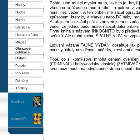
Pořád jsem musel myslet na to, jaké to je, když 
Hobby
všechnu tu úžasnou moc a sílu… a pak se z vás
horší než vězení. A ten příběh mě začal opravd
Hudba
způsobem, který by v Marvelu nebo DC nebyl mož
Humor
A tak jsem ho začal psát a zároveň jsem si zača
věděl, že jednou budu muset napsat další příběh,
Literatura
První kniha s názvem INKOGNITO bylo především
Literatura faktu
svědků. Ale druhá kniha, ŠPATNÝ VLIV, se vypravi
Mládež
Luxusní vázané TAJNÉ VYDÁNÍ obsahuje jak pů
Obrazové
bonusy, nikdy neviděnými náčrtky, kresbami a es
publikace
Ostatní
Poté, co si komiksoví, mnoha cenami ověnčení t
(CRIMINAL) i hollywoodsky klasický (ZATMÍVAČK
Poezie
svou pozornost i na odvrácenou stranu superhrd
Pro ženy
Romány
Thrillery
Komiksy
Kalendáře