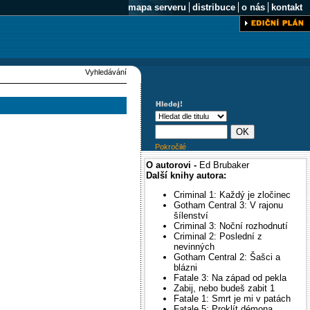
mapa serveru
distribuce
o nás
kontakt
Vyhledávání
Pokročilé
O autorovi -
Ed Brubaker
Další knihy autora:
Criminal 1: Každý je zločinec
Gotham Central 3: V rajonu
šílenství
Criminal 3: Noční rozhodnutí
Criminal 2: Poslední z
nevinných
Gotham Central 2: Šašci a
blázni
Fatale 3: Na západ od pekla
Zabij, nebo budeš zabit 1
Fatale 1: Smrt je mi v patách
Fatale 5: Proklít démona