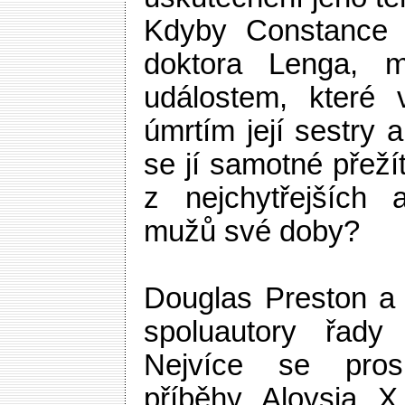
Kdyby Constance d
doktora Lenga, m
událostem, které 
úmrtím její sestry a
se jí samotné přežít
z nejchytřejších 
mužů své doby?
Douglas Preston a 
spoluautory řady
Nejvíce se prosl
příběhy Aloysia X