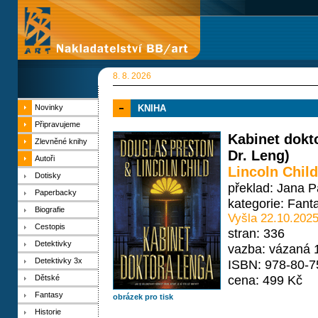
8. 8. 2026
Novinky
KNIHA
Připravujeme
Kabinet dokt
Zlevněné knihy
Dr. Leng)
Autoři
Lincoln Child
Dotisky
překlad: Jana 
Paperbacky
kategorie:
Fant
Biografie
Vyšla 22.10.202
Cestopis
stran: 336
Detektivky
vazba: vázaná 
Detektivky 3x
ISBN: 978-80-7
cena: 499 Kč
Dětské
Fantasy
obrázek pro tisk
Historie