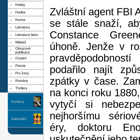
Hobby
Zvláštní agent FBI 
Hudba
Humor
se stále snaží, a
Literatura
Constance Green
Literatura faktu
Mládež
úhoně. Jenže v ro
Obrazové
publikace
pravděpodobnost
Ostatní
Poezie
podařilo najít způ
Pro ženy
zpátky v čase. Za
Romány
Thrillery
na konci roku 1880,
vytyčí si nebezpe
Komiksy
nejhoršímu sériov
Kalendáře
éry, doktoru En
uskutečnění jeho t