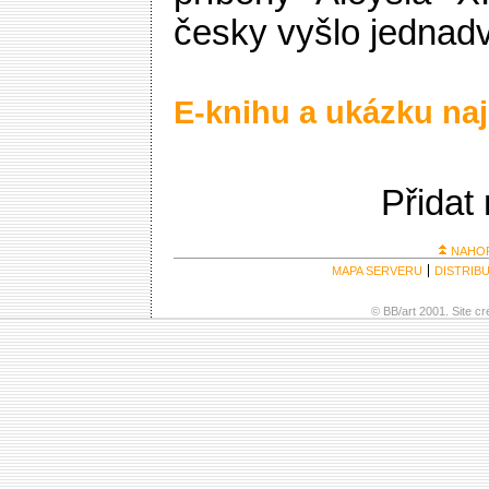
česky vyšlo jednadv
E-knihu a ukázku naj
Přidat
NAHO
MAPA SERVERU
DISTRIB
© BB/art 2001. Site c