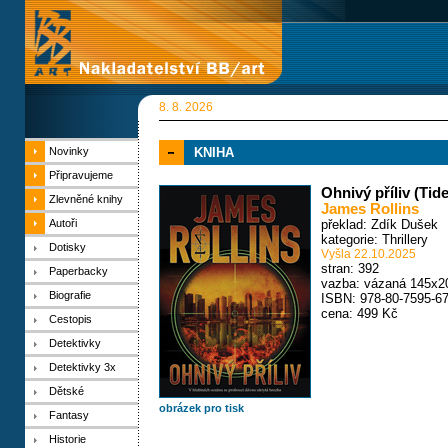
8. 8. 2026
Novinky
KNIHA
Připravujeme
Ohnivý příliv (Tide
Zlevněné knihy
James Rollins
Autoři
překlad: Zdík Dušek
kategorie:
Thrillery
Dotisky
Vyšla 22.10.2025
stran: 392
Paperbacky
vazba: vázaná 145x2
Biografie
ISBN: 978-80-7595-67
cena: 499 Kč
Cestopis
Detektivky
Detektivky 3x
Dětské
obrázek pro tisk
Fantasy
Historie