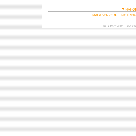
NAHO
MAPA SERVERU
DISTRIB
© BB/art 2001. Site c