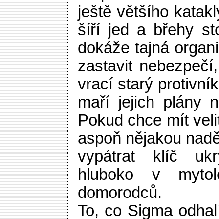
ještě většího kata
šíří jed a břehy s
dokáže tajná organ
zastavit nebezpečí
vrací starý protivní
maří jejich plány
Pokud chce mít veli
aspoň nějakou nadě
vypátrat klíč ukr
hluboko v mytolo
domorodců.
To, co Sigma odhalí