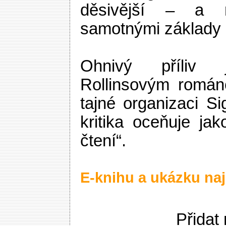
děsivější – a 
samotnými základy l
Ohnivý příliv 
Rollinsovým román
tajné organizaci S
kritika oceňuje jak
čtení“.
E-knihu a ukázku naj
Přidat