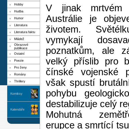
Hobby
V jinak mrtvém 
Hudba
Austrálie je objev
Humor
Literatura
životem. Světélk
Literatura faktu
vymykají dosav
Mládež
Obrazové
poznatkům, ale z
publikace
Ostatní
velký příslib pro 
Poezie
Pro ženy
čínské vojenské p
Romány
však spustí brutál
Thrillery
pohybu geologicko
Komiksy
destabilizuje celý re
Kalendáře
Mohutná zemětř
erupce a smrtící ts