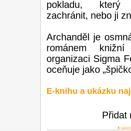
pokladu, který
zachránit, nebo ji zni
Archanděl je osmn
románem knižní
organizaci Sigma Fo
oceňuje jako „špičko
E-knihu a ukázku naj
Přidat
NAHO