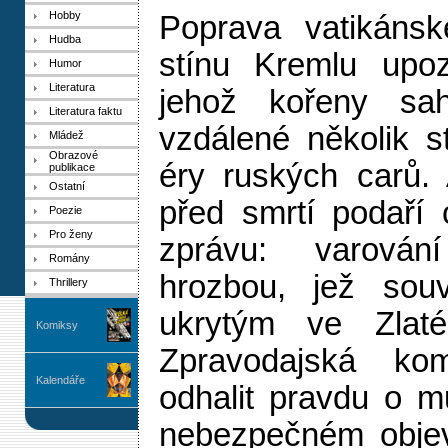
Hobby
Poprava vatikánsk
Hudba
stínu Kremlu upoz
Humor
Literatura
jehož kořeny sah
Literatura faktu
vzdálené několik s
Mládež
Obrazové
éry ruských carů. 
publikace
Ostatní
před smrtí podaří 
Poezie
Pro ženy
zprávu: varován
Romány
hrozbou, jež souv
Thrillery
ukrytým ve Zlaté
Komiksy
Zpravodajská ko
Kalendáře
odhalit pravdu o m
nebezpečném obje