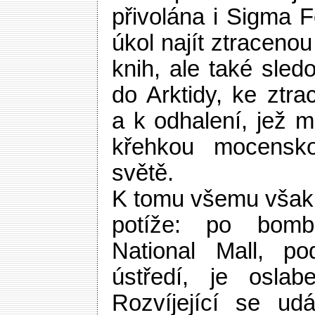
přivolána i Sigma 
úkol najít ztracenou
knih, ale také sled
do Arktidy, ke ztr
a k odhalení, jež m
křehkou mocensk
světě.
K tomu všemu však 
potíže: po bom
National Mall, po
ústředí, je oslab
Rozvíjející se ud