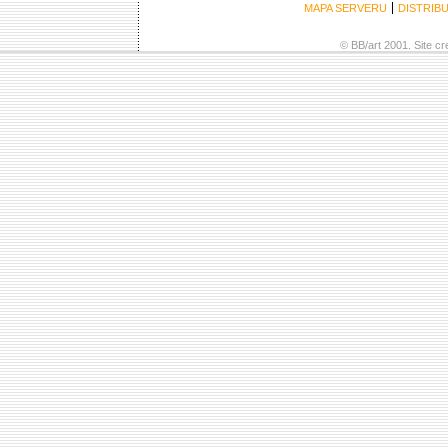
MAPA SERVERU
DISTRIB
© BB/art 2001. Site c