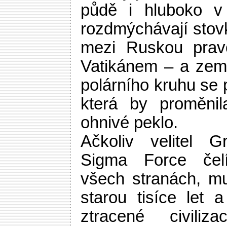
půdě i hluboko v
rozdmýchávají stovky
mezi Ruskou pravo
Vatikánem – a zem
polárního kruhu se p
která by proměni
ohnivé peklo.
Ačkoliv velitel 
Sigma Force čel
všech stranách, mu
starou tisíce let 
ztracené civili