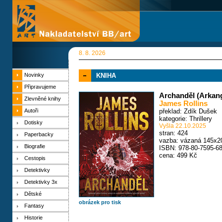
8. 8. 2026
Novinky
KNIHA
Připravujeme
Archanděl (Arkang
Zlevněné knihy
James Rollins
Autoři
překlad: Zdík Dušek
kategorie:
Thrillery
Dotisky
Vyšla 22.10.2025
stran: 424
Paperbacky
vazba: vázaná 145x2
Biografie
ISBN: 978-80-7595-68
cena: 499 Kč
Cestopis
Detektivky
Detektivky 3x
Dětské
obrázek pro tisk
Fantasy
Historie