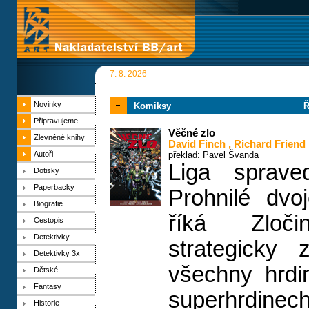
7. 8. 2026
Novinky
Komiksy
Ř
Připravujeme
Věčné zlo
Zlevněné knihy
David Finch
,
Richard Friend
Autoři
překlad: Pavel Švanda
Liga spraved
Dotisky
Paperbacky
Prohnilé dvo
Biografie
říká Zloči
Cestopis
Detektivky
strategicky 
Detektivky 3x
všechny hrdi
Dětské
Fantasy
superhrdinec
Historie