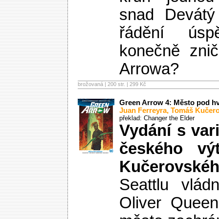
snad Devátý
řádění ús
konečně znič
Arrowa?
brožovaná | 200 str. |
299 Kč
Green Arrow 4: Město pod h
Juan Ferreyra
,
Tomáš Kučer
překlad: Changer the Elder
Vydání s var
českého vý
Kučerovskéh
Seattlu vlád
Oliver Quee