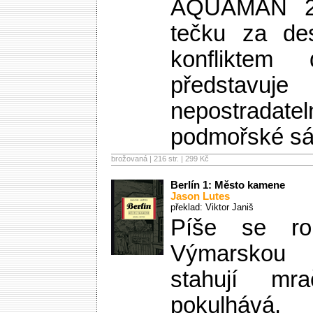
AQUAMAN 2 p
tečku za des
konfliktem
předsta
nepostradate
podmořské sá
brožovaná | 216 str. |
299 Kč
Berlín 1: Město kamene
Jason Lutes
překlad: Viktor Janiš
Píše se r
Výmarskou
stahují mr
pokulhává,