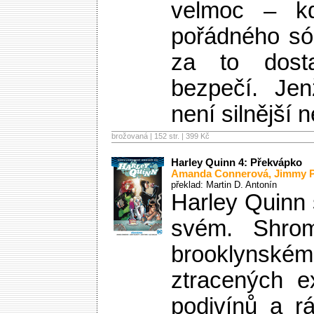
velmoc – k
pořádného só
za to dos
bezpečí. Je
není silnější 
brožovaná | 152 str. |
399 Kč
Harley Quinn 4: Překvápko
Amanda Connerová
,
Jimmy P
překlad: Martin D. Antonín
Harley Quinn 
svém. Shro
brooklynském
ztracených ex
podivínů a r