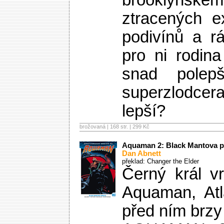
brooklynském
ztracených ex
podivínů a r
pro ni rodin
snad polepš
superzlodce
lepší?
brožovaná | 168 str. |
299 Kč
Aquaman 2: Black Mantova 
Dan Abnett
překlad: Changer the Elder
Černý král v
Aquaman, Atl
před ním brz