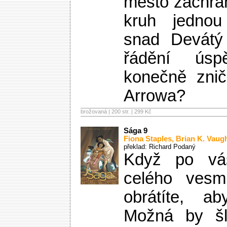
město zachrán
kruh jedno
snad Devátý
řádění ús
konečně znič
Arrowa?
brožovaná | 200 str. |
299 Kč
Sága 9
Fiona Staples
,
Brian K. Vaug
překlad: Richard Podaný
Když po vá
celého vesm
obrátíte, a
Možná by šl