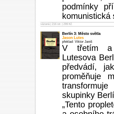
podmínky pří
komunistická s
vázaná | 216 str. |
299 Kč
Berlín 3: Město světla
Jason Lutes
překlad: Viktor Janiš
V třetím a
Lutesova Berl
předvádí, ja
proměňuje m
transformuje
skupinky Berl
„Tento proplet