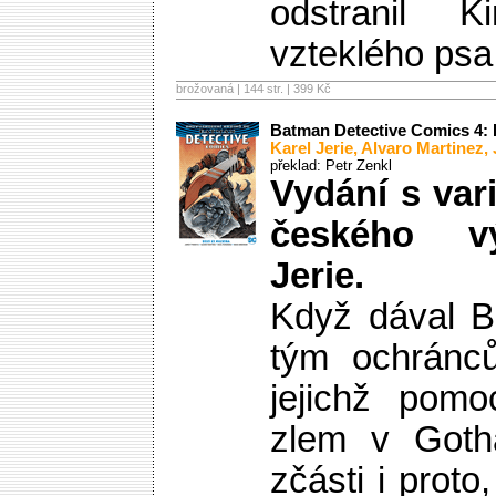
odstranil 
vzteklého psa
brožovaná | 144 str. |
399 Kč
Batman Detective Comics 4:
Karel Jerie
,
Alvaro Martinez
,
překlad: Petr Zenkl
Vydání s var
českého vý
Jerie.
Když dával 
tým ochránců
jejichž pomo
zlem v Gotha
zčásti i prot