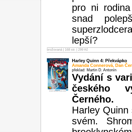
pro ni rodin
snad polepš
superzlodce
lepší?
brožovaná | 168 str. |
299 Kč
Harley Quinn 4: Překvápko
Amanda Connerová
,
Dan Če
překlad: Martin D. Antonín
Vydání s var
českého v
Černého.
Harley Quinn 
svém. Shro