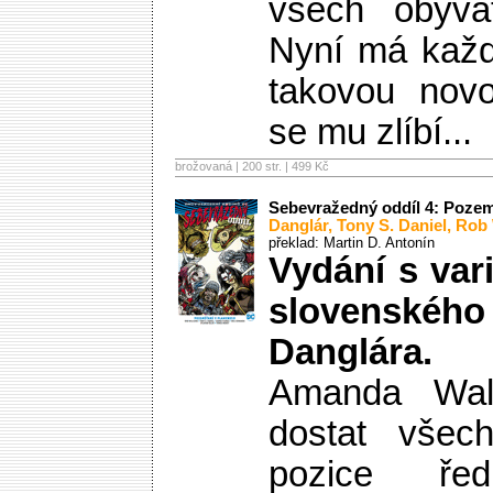
všech obyva
Nyní má každý
takovou novo
se mu zlíbí...
brožovaná | 200 str. |
499 Kč
Sebevražedný oddíl 4: Poze
Danglár
,
Tony S. Daniel
,
Rob 
překlad: Martin D. Antonín
Vydání s var
slovenské
Danglára.
Amanda Wall
dostat všec
pozice řed