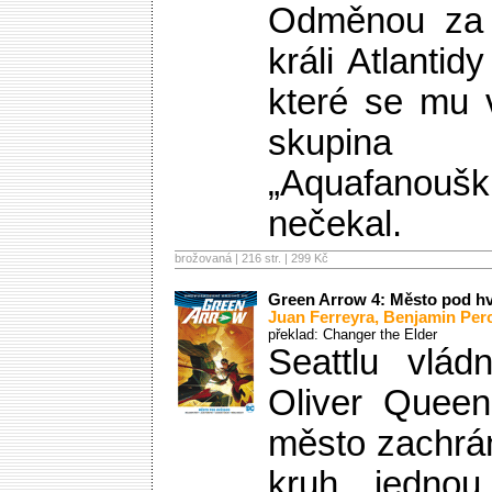
Odměnou za n
králi Atlantid
které se mu 
skupin
„Aquafanoušk
nečekal.
brožovaná | 216 str. |
299 Kč
Green Arrow 4: Město pod h
Juan Ferreyra
,
Benjamin Per
překlad: Changer the Elder
Seattlu vlád
Oliver Quee
město zachrán
kruh jedno