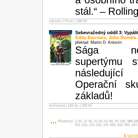
a osobního tr
stál.“ – Rolli
vázaná | 176 str. |
299 Kč
Sebevražedný oddíl 3: Vypáli
Eddy Barrows
,
John Romita J
překlad: Martin D. Antonín
Sága nejn
supertýmu s
následující 
Operační s
základů!
brožovaná | 160 str. |
299 Kč
Předchozí
1-20
, 21-40
, 41-60
, 61-80
, 81-100
,
101-12
201-220
, 221-240
, 241-260
, 261-280
, 281
NAHO