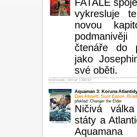
FATALE spoje
vykresluje 
novou kapi
podmanivěj
čtenáře do 
jako Josephi
své oběti.
brožovaná | 104 str. |
399 Kč
Aquaman 3: Koruna Atlantid
Dan Abnett
,
Scot Eaton
,
Brad
překlad: Changer the Elder
Ničivá válk
státy a Atlan
Aquamana