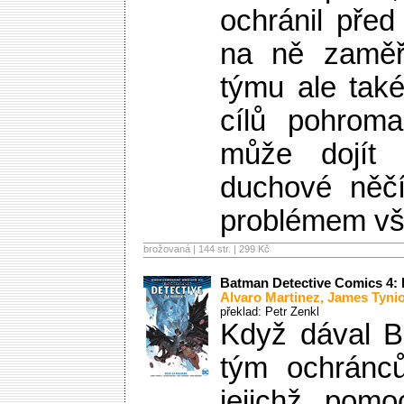
ochránil před 
na ně zaměři
týmu ale tak
cílů pohrom
může dojít
duchové něčí
problémem vš
brožovaná | 144 str. |
299 Kč
Batman Detective Comics 4:
Alvaro Martinez
,
James Tynio
překlad: Petr Zenkl
Když dával 
tým ochránců
jejichž pomo