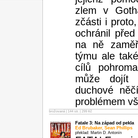
zlem v Gotha
zčásti i prot
ochránil před 
na ně zaměři
týmu ale tak
cílů pohrom
může dojít
duchové něčí
problémem vš
brožovaná | 144 str. |
299 Kč
Fatale 3: Na západ od pekla
Ed Brubaker
,
Sean Phillips
překlad: Martin D. Antonín