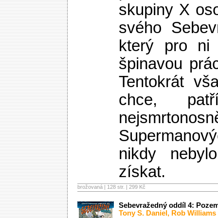
skupiny X os
svého Sebevr
který pro ni
špinavou prá
Tentokrát vš
chce, pat
nejsmrtonosně
Supermanovýc
nikdy nebylo
získat.
brožovaná | 128 str. |
299 Kč
Sebevražedný oddíl 4: Poze
Tony S. Daniel
,
Rob Williams