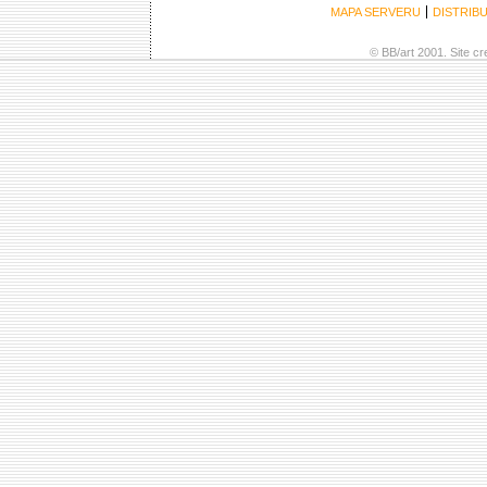
MAPA SERVERU
DISTRIB
© BB/art 2001. Site c