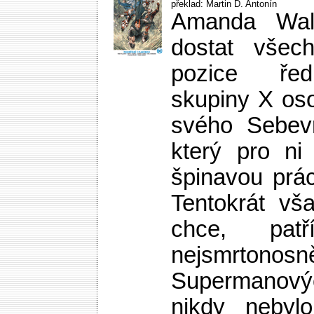
překlad: Martin D. Antonín
Amanda Wall
dostat všec
pozice řed
skupiny X os
svého Sebevr
který pro ni
špinavou prá
Tentokrát vš
chce, pat
nejsmrtonosně
Supermanovýc
nikdy nebylo