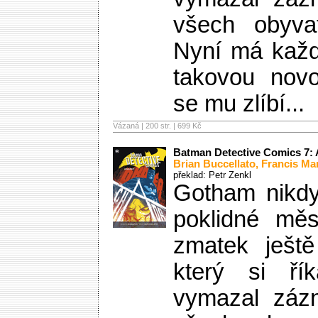
všech obyva
Nyní má každý
takovou novo
se mu zlíbí...
Vázaná | 200 str. |
699 Kč
Batman Detective Comics 7:
Brian Buccellato
,
Francis Ma
překlad: Petr Zenkl
Gotham nikdy
poklidné měs
zmatek ještě
který si ří
vymazal zázn