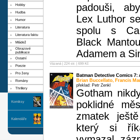
padouši, aby
Hobby
Hudba
Lex Luthor s
Humor
spolu s Ca
Literatura
Literatura faktu
Black Mantou
Mládež
Obrazové
Adamem a Si
publikace
Ostatní
Vázaná | 224 str. |
699 Kč
Poezie
Pro ženy
Batman Detective Comics 7:
Brian Buccellato
,
Francis Ma
Romány
překlad: Petr Zenkl
Thrillery
Gotham nikdy
poklidné měs
Komiksy
zmatek ještě
Kalendáře
který si ří
vymazal zázn