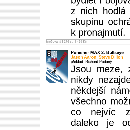
bydlet i bojo
z nich hodlá
skupinu ochr
k pronajmutí.
brožovaná | 176 str. |
499 Kč
Punisher MAX 2: Bullseye
Jason Aaron
,
Steve Dillon
překlad: Richard Podaný
Jsou meze, z
nikdy nezajd
někdejší nám
všechno možn
co nejvíc z
daleko je oc