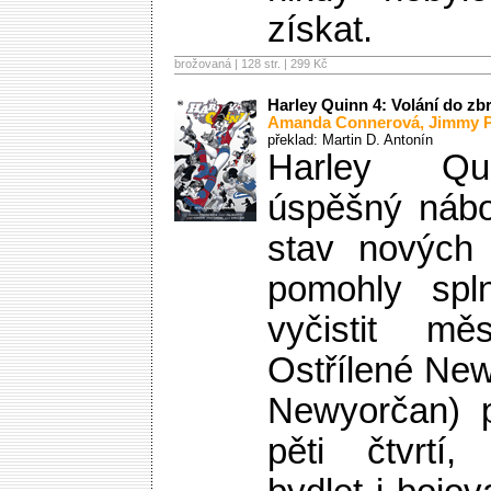
získat.
brožovaná | 128 str. |
299 Kč
Harley Quinn 4: Volání do zb
Amanda Connerová
,
Jimmy P
překlad: Martin D. Antonín
Harley Qu
úspěšný nábo
stav nových 
pomohly spln
vyčistit mě
Ostřílené Ne
Newyorčan) 
pěti čtvrtí