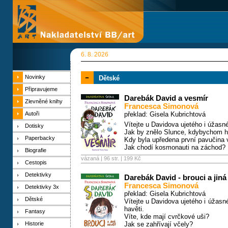
6. 8. 2026
Novinky
Dětské
Připravujeme
Darebák David a vesmír
Zlevněné knihy
Francesca Simonová
Autoři
překlad: Gisela Kubrichtová
Vítejte u Davidova ujetého i úžas
Dotisky
Jak by znělo Slunce, kdybychom h
Paperbacky
Kdy byla upředena první pavučina
Jak chodí kosmonauti na záchod?
Biografie
vázaná | 96 str. |
199 Kč
Cestopis
Detektivky
Darebák David - brouci a jiná
Francesca Simonová
Detektivky 3x
překlad: Gisela Kubrichtová
Dětské
Vítejte u Davidova ujetého i úžas
havěti.
Fantasy
Víte, kde mají cvrčkové uši?
Historie
Jak se zahřívají včely?