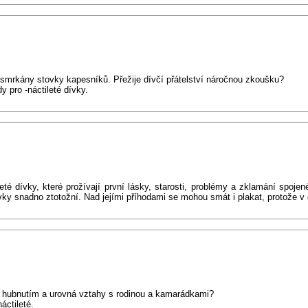
osmrkány stovky kapesníků. Přežije dívčí přátelství náročnou zkoušku?
y pro -náctileté dívky.
ileté dívky, které prožívají první lásky, starosti, problémy a zklamání spoje
vky snadno ztotožní. Nad jejími příhodami se mohou smát i plakat, protože v
t hubnutím a urovná vztahy s rodinou a kamarádkami?
áctileté.