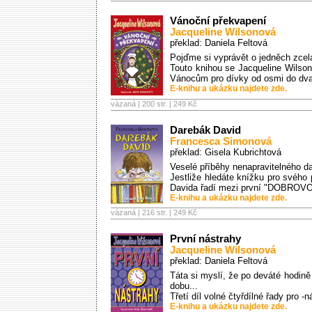
Vánoční překvapení
Jacqueline Wilsonová
překlad: Daniela Feltová
Pojďme si vyprávět o jedněch zc
Touto knihou se Jacqueline Wilson
Vánocům pro dívky od osmi do dvan
E-knihu a ukázku najdete zde.
vázaná | 200 str. |
249 Kč
Darebák David
Francesca Simonová
překlad: Gisela Kubrichtová
Veselé příběhy nenapravitelného da
Jestliže hledáte knížku pro svého
Davida řadí mezi první "DOBRO
E-knihu a ukázku najdete zde.
vázaná | 216 str. |
249 Kč
První nástrahy
Jacqueline Wilsonová
překlad: Daniela Feltová
Táta si myslí, že po deváté hodin
dobu...
Třetí díl volné čtyřdílné řady pro -ná
E-knihu a ukázku najdete zde.