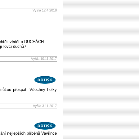
Vyšla 12.4.2018
 chtěli vědět o DUCHÁCH.
í lovci duchů?
Vyšla 10.11.2017
 můžou přespat. Všechny holky
Vyšla 3.11.2017
ání nejlepších příběhů Vavřince