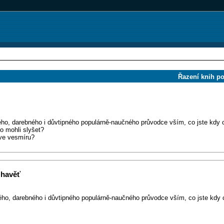
Řazení knih p
ného, darebného i důvtipného populárně-naučného průvodce vším, co jste kdy
o mohli slyšet?
 ve vesmíru?
 havěť
ného, darebného i důvtipného populárně-naučného průvodce vším, co jste kdy