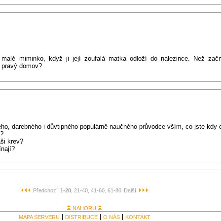
 malé miminko, když ji její zoufalá matka odloží do nalezince. Než zač
n pravý domov?
ného, darebného i důvtipného populárně-naučného průvodce vším, co jste kdy
n?
aši krev?
nají?
Předchozí
1-20
, 21-40
, 41-60
, 61-80
Další
NAHORU
MAPA SERVERU
DISTRIBUCE
O NÁS
KONTAKT