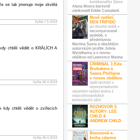
komiksového žánru
že se tak jmenuje moje skvělá
Alana Moora barevně
zdokonalil Eddie Campbell.
Nové vydání
Vyšla 7.5.2019
DEN TRIFIDŮ
po dlouhé době v
necenzurované
podobě, s
předmluvou
Martina Šusta a obsáhlým
 kdy chtěli vědět o KRÁLÍCH A
autorským profile Johna
Wyndhama a s novou
obálkou od Lawrence Manna
CRIMINAL 1 Eda
Brubakera a
Seana Phillipse
s novou obálkou
Vyšla 30.4.2019
opět vychází v
reprezentativním
vázaném vydání jedna z
nejoceňovanějších
kriminálních sérií
ROZHOVOR S
 kdy chtěli vědět o zvířecích
AUTORY: LEE
CHILD &
ANDREW CHILD
Bonusová e-
kniha zdarma
Vyšla 30.4.2019