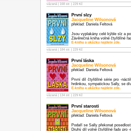
vázaná | 168 str. |
229 Kč
První slzy
Jacqueline Wilsonová
překlad: Daniela Feltová
Jsou vyplakány celé kýble slz a p
Závěrečná kniha volné čtyřdílné řad
E-knihu a ukázku najdete zde.
vázaná | 184 str. |
229 Kč
První láska
Jacqueline Wilsonová
překlad: Daniela Feltová
První díl čtyřdílné série pro -náct
hrdinkou, sympatickou Sally, se dí
E-knihu a ukázku najdete zde.
vázaná | 134 str. |
229 Kč
První starosti
Jacqueline Wilsonová
překlad: Daniela Feltová
Podaří se Sally překonat posedlos
Druhý díl volné čtyřdílné řady pro -n