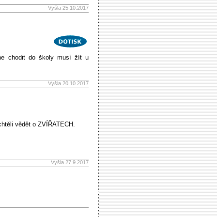
Vyšla 25.10.2017
ne chodit do školy musí žít u
Vyšla 20.10.2017
 chtěli vědět o ZVÍŘATECH.
Vyšla 27.9.2017