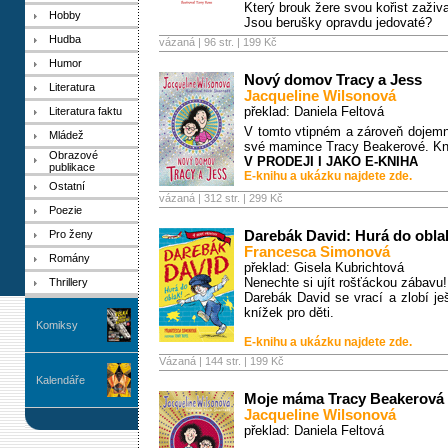
Který brouk žere svou kořist zaživ
Hobby
Jsou berušky opravdu jedovaté?
Hudba
vázaná | 96 str. |
199 Kč
Humor
Nový domov Tracy a Jess
Literatura
Jacqueline Wilsonová
překlad: Daniela Feltová
Literatura faktu
V tomto vtipném a zároveň dojemn
Mládež
své mamince Tracy Beakerové. Knih
Obrazové
V PRODEJI I JAKO E-KNIHA
publikace
E-knihu a ukázku najdete zde.
Ostatní
vázaná | 312 str. |
299 Kč
Poezie
Pro ženy
Darebák David: Hurá do obla
Francesca Simonová
Romány
překlad: Gisela Kubrichtová
Nenechte si ujít rošťáckou zábavu!
Thrillery
Darebák David se vrací a zlobí j
knížek pro děti.
Komiksy
E-knihu a ukázku najdete zde.
Vázaná | 144 str. |
199 Kč
Kalendáře
Moje máma Tracy Beakerová
Jacqueline Wilsonová
překlad: Daniela Feltová