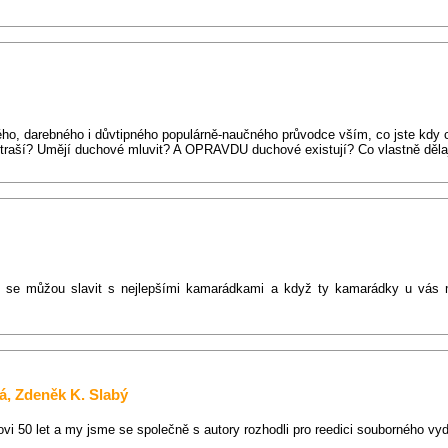
ného, darebného i důvtipného populárně-naučného průvodce vším, co jste kdy
traší? Umějí duchové mluvit? A OPRAVDU duchové existují? Co vlastně dělaj
ž se můžou slavit s nejlepšími kamarádkami a když ty kamarádky u vás
á
,
Zdeněk K. Slabý
vi 50 let a my jsme se společně s autory rozhodli pro reedici souborného vyd