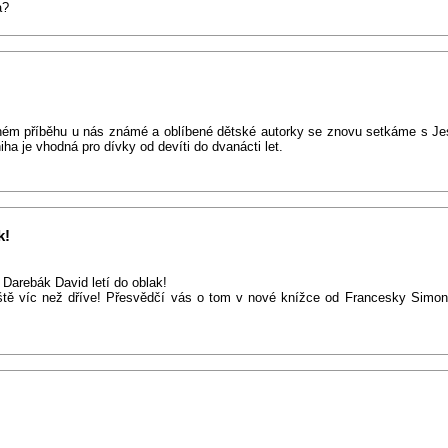
a?
ém příběhu u nás známé a oblíbené dětské autorky se znovu setkáme s Jes
a je vhodná pro dívky od devíti do dvanácti let.
k!
 Darebák David letí do oblak!
eště víc než dříve! Přesvědčí vás o tom v nové knížce od Francesky Simon