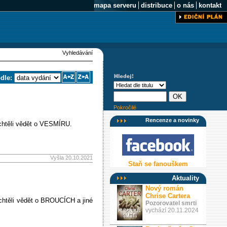
mapa serveru
distribuce
o nás
kontakt
Vyhledávání
odle:
Pokročilé
Rencenze a novinky
 chtěli vědět o VESMÍRU.
Vyšla 20.10.2021
Staň se fanouškem
Aktuality
Nový román
Chrise Cartera
 chtěli vědět o BROUCÍCH a jiné
Pozorovatel smrti
vychází 20.11.2024