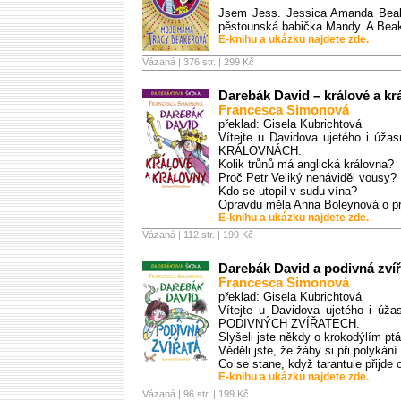
Jsem Jess. Jessica Amanda Beake
pěstounská babička Mandy. A Beak
E-knihu a ukázku najdete zde.
Vázaná | 376 str. |
299 Kč
Darebák David – králové a kr
Francesca Simonová
překlad: Gisela Kubrichtová
Vítejte u Davidova ujetého i úža
KRÁLOVNÁCH.
Kolik trůnů má anglická královna?
Proč Petr Veliký nenáviděl vousy?
Kdo se utopil v sudu vína?
Opravdu měla Anna Boleynová o pr
E-knihu a ukázku najdete zde.
Vázaná | 112 str. |
199 Kč
Darebák David a podivná zvíř
Francesca Simonová
překlad: Gisela Kubrichtová
Vítejte u Davidova ujetého i úža
PODIVNÝCH ZVÍŘATECH.
Slyšeli jste někdy o krokodýlím pt
Věděli jste, že žáby si při polyká
Co se stane, když tarantule přijde
E-knihu a ukázku najdete zde.
Vázaná | 96 str. |
199 Kč