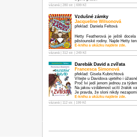
vázaná | 280 str. |
699 Kč
Vzdušné zámky
Jacqueline Wilsonová
překlad: Daniela Feltová
Hetty Featherová je ještě docela
pěstounské rodiny. Najde Hetty te
E-knihu a ukázku najdete zde.
vázaná | 312 str. |
249 Kč
Darebák David a zvířata
Francesca Simonová
překlad: Gisela Kubrichtová
Vítejte u Davidova ujetého i úžas
Proč lvi jedí jenom jednou za týde
Na jakou vzdálenost ucítí žralok v
Je pravda, že sloni nikdy nezapomí
E-knihu a ukázku najdete zde.
vázaná | 112 str. |
199 Kč