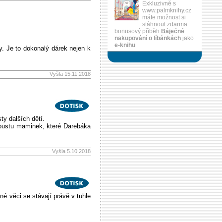
Exkluzivně s
www.palmknihy.cz
máte možnost si
stáhnout zdarma
bonusový příběh
Báječné
nakupování o líbánkách
jako
e-knihu
y. Je to dokonalý dárek nejen k
Vyšla 15.11.2018
ty dalších dětí.
spoustu maminek, které Darebáka
Vyšla 5.10.2018
é věci se stávají právě v tuhle