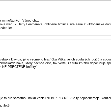
ela mimořádných Vánocích…
ová vrací k Hetty Featherové, oblíbené hrdince své série z viktoriánské dob
ácti let.
rebáka Davida, jeho vzorného bratříčka Vítka, jejich zoufalých rodičů a spous
 prvňáka/druháka, který nechce číst, tak věřte, že tuto knížku doporučuje 
VOLNĚ PŘEČTENÉ knížky".
ě je to pro samotnou holku venku NEBEZPEČNÉ. Ale ty nejnádhernější kouzeln
ctileté.