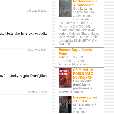
Rozloučení s C.
J. Sansomem
S politováním
Vyšla 27.9.2021
sdílíme smutnou
zprávu o smrti
spisovatele
historických románů C. J.
Sansoma (1952-2024),
autora oblíbené detektivní
s, která jako by z oka vypadla
série s Matthew Shardlakem,
která začala ROZPUŠTĚNÍM
a skončila ZEMÍ MRTVÝCH
NADĚJÍ.
Batman Day v Comics
Vyšla 22.9.2021
Point
sobota 16.9.2023
od 10:00 do 17:00
Anglická 14, Praha 2
CRIMINAL 2:
POSLEDNÍ Z
ové, autorky nejprodávanějších
NEVINNÝCH
Luxusní edici
druhé knihy
prodáváme s
novým přebalem
Vyšla 7.4.2020
Barevné vydání
Z PEKLA
Klasický grafický
román od
velekněze