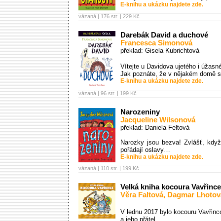
E-knihu a ukázku najdete zde.
vázaná | 176 str. |
229 Kč
Darebák David a duchové
Francesca Simonová
překlad: Gisela Kubrichtová
Vítejte u Davidova ujetého i úžas
Jak poznáte, že v nějakém domě s
E-knihu a ukázku najdete zde.
vázaná | 96 str. |
199 Kč
Narozeniny
Jacqueline Wilsonová
překlad: Daniela Feltová
Narozky jsou bezva! Zvlášť, kdy
pořádají oslavy…
E-knihu a ukázku najdete zde.
vázaná | 110 str. |
199 Kč
Velká kniha kocoura Vavřince
Věra Faltová
,
Dagmar Lhotov
V lednu 2017 bylo kocouru Vavřinco
a jeho přátel.