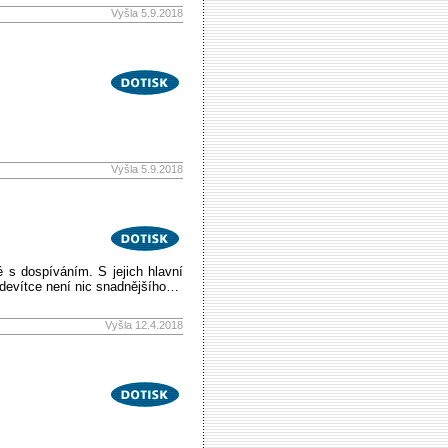
Vyšla 5.9.2018
Vyšla 5.9.2018
né s dospíváním. S jejich hlavní
 devítce není nic snadnějšího…
Vyšla 12.4.2018